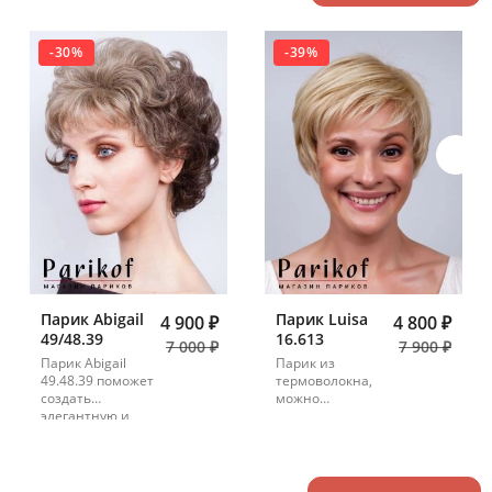
-30%
-39%
Парик Abigail
Парик Luisa
4 900 ₽
4 800 ₽
49/48.39
16.613
7 000 ₽
7 900 ₽
Парик Abigail
Парик из
49.48.39 поможет
термоволокна,
создать
можно
элегантную и
укладывать
пышную прическу
плойкой и
в несколько
сушить феном
минут. Сочетание
теплой седины и