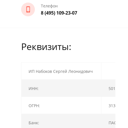
Телефон
8 (495) 109-23-07
Реквизиты:
ИП Набоков Сергей Леонидович
ИНН:
50130318
ОГРН:
31377460
Банк:
ПАО АКБ 