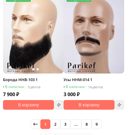
Борода HHB-103 1
Усы HHM-014 1
В наличии
В наличии
|
7
цветов
|
16
цветов
7 900 ₽
3 000 ₽
В корзину
В корзину
1
2
3
...
8
9