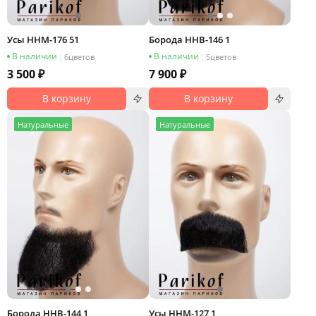
Усы HHM-176 51
Борода HHB-146 1
В наличии
В наличии
|
6
цветов
|
5
цветов
3 500 ₽
7 900 ₽
В корзину
В корзину
Н
атуральные
Н
атуральные
Борода HHB-144 1
Усы HHM-127 1