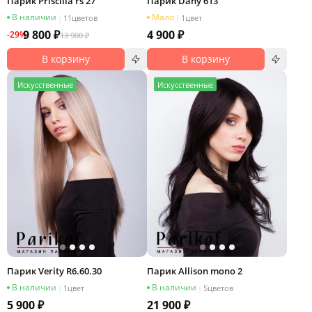
Парик Priscilla rs 27
Парик Dany 613
В наличии
Мало
|
11
цветов
|
1
цвет
9 800 ₽
4 900 ₽
-29%
13 900 ₽
В корзину
В корзину
И
скусственные
И
скусственные
Парик Verity R6.60.30
Парик Allison mono 2
В наличии
В наличии
|
1
цвет
|
5
цветов
5 900 ₽
21 900 ₽