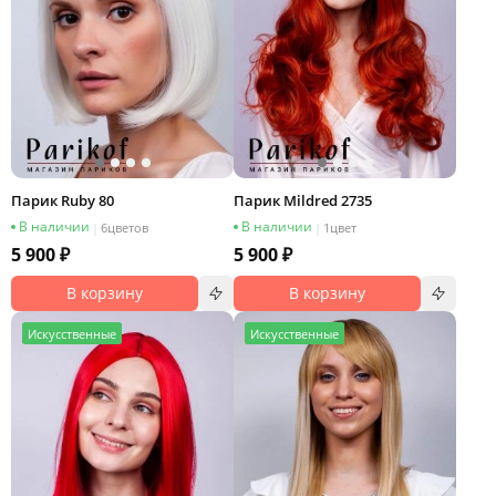
Парик Ruby 80
Парик Mildred 2735
В наличии
В наличии
|
6
цветов
|
1
цвет
5 900 ₽
5 900 ₽
В корзину
В корзину
И
скусственные
И
скусственные