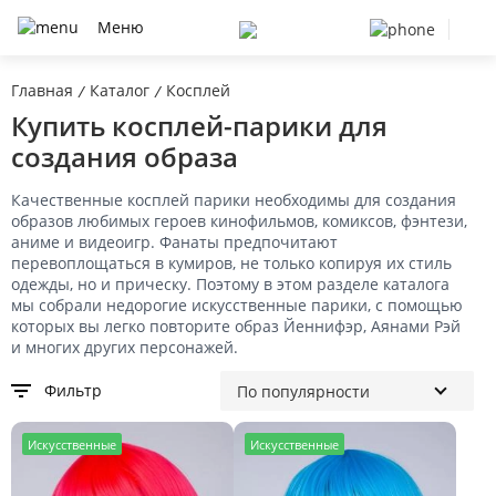
Меню
Главная
Каталог
Косплей
/
/
Купить косплей-парики для
создания образа
Качественные косплей парики необходимы для создания
образов любимых героев кинофильмов, комиксов, фэнтези,
аниме и видеоигр. Фанаты предпочитают
перевоплощаться в кумиров, не только копируя их стиль
одежды, но и прическу. Поэтому в этом разделе каталога
мы собрали недорогие искусственные парики, с помощью
которых вы легко повторите образ Йеннифэр, Аянами Рэй
и многих других персонажей.
Фильтр
И
скусственные
И
скусственные