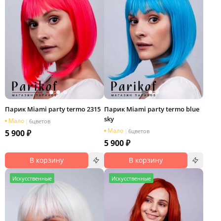
Парик Miami party termo 2315
Парик Miami party termo blue
sky
Мало
|
6
цветов
Мало
|
6
цветов
5 900 ₽
5 900 ₽
В корзину
В корзину
И
скусственные
И
скусственные