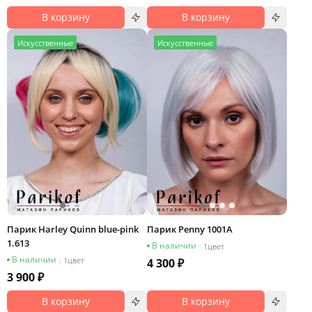
В корзину
В корзину
И
скусственные
И
скусственные
Парик Harley Quinn blue-pink
Парик Penny 1001A
1.613
В наличии
|
1
цвет
В наличии
|
1
цвет
4 300 ₽
3 900 ₽
В корзину
В корзину