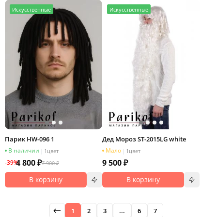
И
скусственные
И
скусственные
Парик HW-096 1
Дед Мороз ST-2015LG white
В наличии
Мало
|
1
цвет
|
1
цвет
4 800 ₽
9 500 ₽
-39%
7 900 ₽
В корзину
В корзину
1
2
3
...
6
7