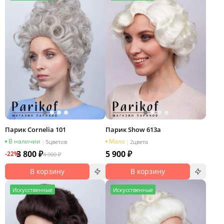
Парик Cornelia 101
Парик Show 613a
В наличии
Мало
|
5
цветов
|
2
цвета
3 800 ₽
5 900 ₽
-22%
4 900 ₽
В корзину
В корзину
И
скусственные
И
скусственные