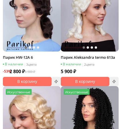
Парик HW-12A 6
Парик Aleksandra termo 613a
В наличии
В наличии
|
3
цвета
|
2
цвета
2 800 ₽
5 900 ₽
-53%
5 900 ₽
В корзину
В корзину
И
скусственные
И
скусственные