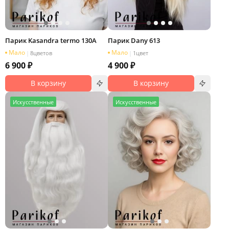
Парик Kasandra termo 130A
Парик Dany 613
Мало
Мало
|
8
цветов
|
1
цвет
6 900 ₽
4 900 ₽
В корзину
В корзину
И
скусственные
И
скусственные