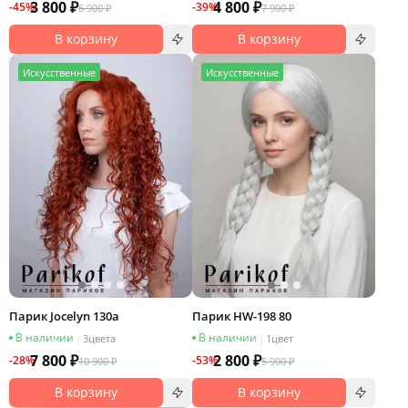
3 800 ₽
4 800 ₽
-45%
-39%
6 900 ₽
7 900 ₽
В корзину
В корзину
И
скусственные
И
скусственные
Парик Jocelyn 130a
Парик HW-198 80
В наличии
В наличии
|
3
цвета
|
1
цвет
7 800 ₽
2 800 ₽
-28%
-53%
10 900 ₽
5 900 ₽
В корзину
В корзину