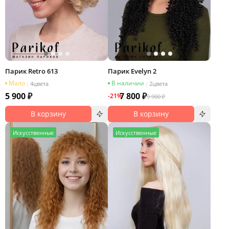
Парик Retro 613
Парик Evelyn 2
Мало
В наличии
|
4
цвета
|
2
цвета
5 900 ₽
7 800 ₽
-21%
9 900 ₽
В корзину
В корзину
И
скусственные
И
скусственные