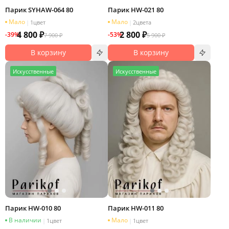
Парик SYHAW-064 80
Парик HW-021 80
Мало
Мало
|
1
цвет
|
2
цвета
4 800 ₽
2 800 ₽
-39%
-53%
7 900 ₽
5 900 ₽
В корзину
В корзину
И
скусственные
И
скусственные
Парик HW-010 80
Парик HW-011 80
В наличии
Мало
|
1
цвет
|
1
цвет