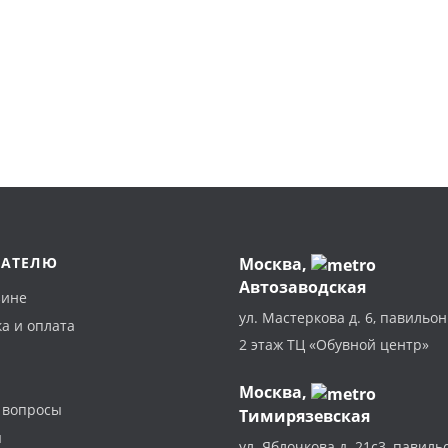
ПАТЕЛЮ
Москва
,
Автозаводская
зине
ул. Мастеркова д. 6, павильон
а и оплата
2 этаж ТЦ «Обувной центр»
Москва,
 вопросы
Тимирязевская
ы
ул. Яблочкова д. 21с3, павиль