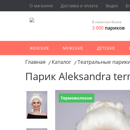
О магазине
Доставка и оплата
Видео
Б
В наличии более
3 000
париков
ЖЕНСКИЕ
МУЖСКИЕ
ДЕТСКИЕ
Главная
Каталог
Театральные парик
/
/
Парик Aleksandra te
Термоволокно