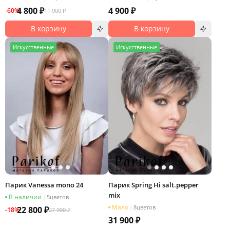
4 800 ₽
4 900 ₽
-60%
11 900 ₽
В корзину
В корзину
И
скусственные
И
скусственные
Парик Vanessa mono 24
Парик Spring Hi salt.pepper
mix
В наличии
|
5
цветов
Мало
|
8
цветов
22 800 ₽
-18%
27 900 ₽
31 900 ₽