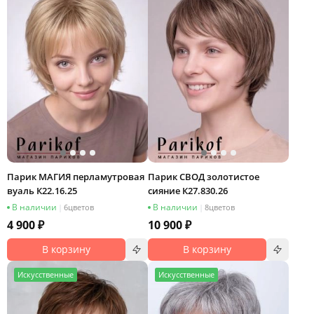
Парик МАГИЯ перламутровая
Парик СВОД золотистое
вуаль К22.16.25
сияние К27.830.26
В наличии
В наличии
|
6
цветов
|
8
цветов
4 900 ₽
10 900 ₽
В корзину
В корзину
И
скусственные
И
скусственные