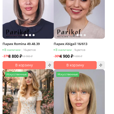
Парик Romina 49.48.39
Парик Abigail 16/613
В наличии
В наличии
|
16
цветов
|
9
цветов
8 800 ₽
4 900 ₽
-37%
-30%
13 900 ₽
7 000 ₽
В корзину
В корзину
И
скусственные
И
скусственные