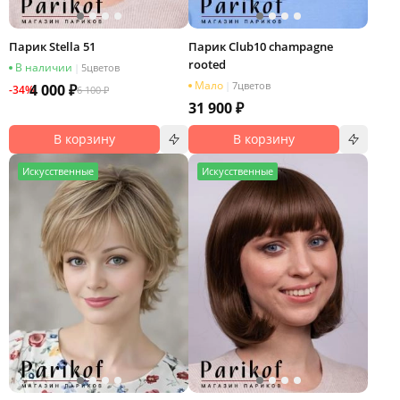
Парик Stella 51
Парик Club10 champagne
rooted
В наличии
|
5
цветов
Мало
|
7
цветов
4 000 ₽
-34%
6 100 ₽
31 900 ₽
В корзину
В корзину
И
скусственные
И
скусственные