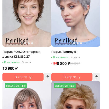
Парик РОНДО янтарная
Парик Tammy 51
дымка К33.830.27
В наличии
|
4
цвета
В наличии
|
3
цвета
8 800 ₽
-19%
10 900 ₽
10 900 ₽
В корзину
В корзину
И
скусственные
И
скусственные