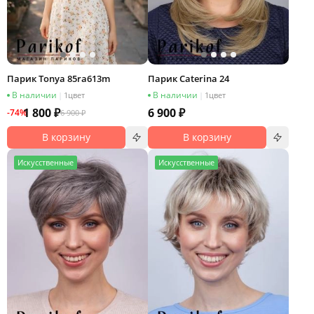
Парик Tonya 85ra613m
Парик Caterina 24
В наличии
В наличии
|
1
цвет
|
1
цвет
1 800 ₽
6 900 ₽
-74%
6 900 ₽
В корзину
В корзину
И
скусственные
И
скусственные