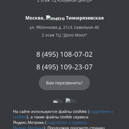
2 этаж ТЦ «Обувной центр»
Москва,
Тимирязевская
ул. Яблочкова д. 21с3, павильон 40
2 этаж ТЦ "Депо Молл"
8 (495) 108-07-02
8 (495) 109-23-07
Вам перезвонить?
На сайте используются файлы cookies (
подробнее о
cookies
), а также файлы cookie сервиса
info@parikof.ru
Яндекс.Метрика (
подробнее о сервисе
Яндекс.Метрика
). Продолжая просмотр страниц