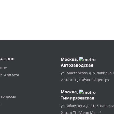
ПАТЕЛЮ
Москва
,
Автозаводская
зине
ул. Мастеркова д. 6, павильон
а и оплата
2 этаж ТЦ «Обувной центр»
Москва,
 вопросы
Тимирязевская
ы
ул. Яблочкова д. 21с3, павиль
2 этаж ТЦ "Депо Молл"