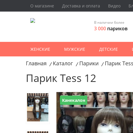
О магазине
Доставка и оплата
Видео
Б
В наличии более
3 000
париков
ЖЕНСКИЕ
МУЖСКИЕ
ДЕТСКИЕ
Главная
Каталог
Парики
Парик Tess
/
/
/
Парик Tess 12
Канекалон