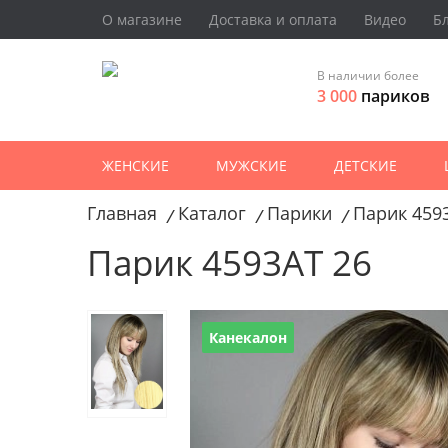
О магазине
Доставка и оплата
Видео
Б
В наличии более
3 000
париков
ЖЕНСКИЕ
МУЖСКИЕ
ДЕТСКИЕ
Главная
Каталог
Парики
Парик 459
/
/
/
Парик 4593AT 26
Канекалон