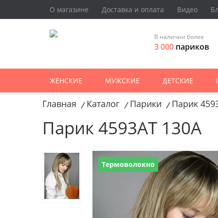
О магазине
Доставка и оплата
Видео
Б
В наличии более
3 000
париков
ЖЕНСКИЕ
МУЖСКИЕ
ДЕТСКИЕ
Главная
Каталог
Парики
Парик 459
/
/
/
Парик 4593AT 130A
Термоволокно