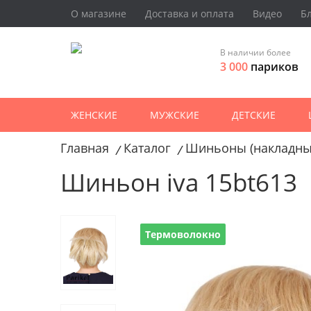
О магазине
Доставка и оплата
Видео
Б
В наличии более
3 000
париков
ЖЕНСКИЕ
МУЖСКИЕ
ДЕТСКИЕ
Главная
Каталог
Шиньоны (накладны
/
/
Шиньон iva 15bt613
Термоволокно