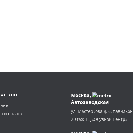
ПАТЕЛЮ
Москва
,
Автозаводская
зине
ул. Мастеркова д. 6, павильон
а и оплата
2 этаж ТЦ «Обувной центр»