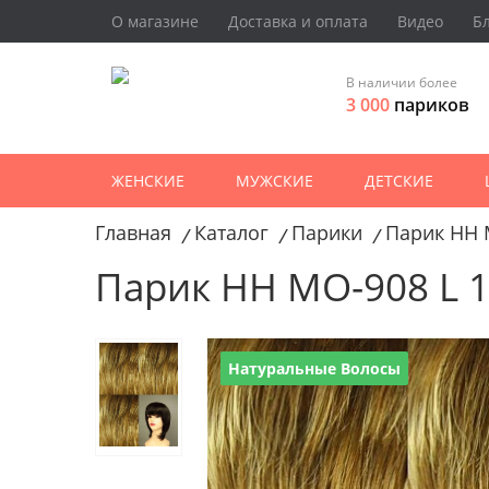
О магазине
Доставка и оплата
Видео
Б
В наличии более
3 000
париков
ЖЕНСКИЕ
МУЖСКИЕ
ДЕТСКИЕ
Главная
Каталог
Парики
Парик HH 
/
/
/
Парик HH MO-908 L 1
Натуральные Волосы