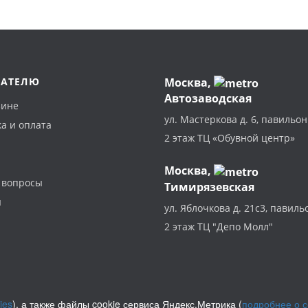
ПАТЕЛЮ
Москва
,
Автозаводская
зине
ул. Мастеркова д. 6, павильон
а и оплата
2 этаж ТЦ «Обувной центр»
Москва,
 вопросы
Тимирязевская
ы
ул. Яблочкова д. 21с3, павиль
2 этаж ТЦ "Депо Молл"
ies
), а также файлы cookie сервиса Яндекс.Метрика (
подробнее о 