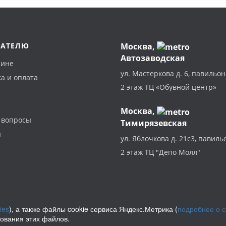
ПАТЕЛЮ
Москва
,
Автозаводская
зине
ул. Мастеркова д. 6, павильон
а и оплата
2 этаж ТЦ «Обувной центр»
Москва,
 вопросы
Тимирязевская
ы
ул. Яблочкова д. 21с3, павиль
2 этаж ТЦ "Депо Молл"
ies
), а также файлы cookie сервиса Яндекс.Метрика (
подробнее о 
зования этих файлов.