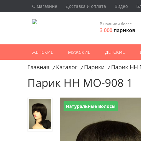
О магазине
Доставка и оплата
Видео
Б
В наличии более
3 000
париков
ЖЕНСКИЕ
МУЖСКИЕ
ДЕТСКИЕ
Главная
Каталог
Парики
Парик HH 
/
/
/
Парик HH MO-908 1
Натуральные Волосы