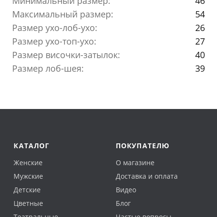
Минимальный размер:
46
Максимальный размер:
54
Размер ухо-лоб-ухо:
26
Размер ухо-топ-ухо:
27
Размер височки-затылок:
40
Размер лоб-шея:
39
КАТАЛОГ
ПОКУПАТЕЛЮ
Женские
О магазине
Мужские
Доставка и оплата
Детские
Видео
Цветные
Блог
Театральные
Частые вопросы