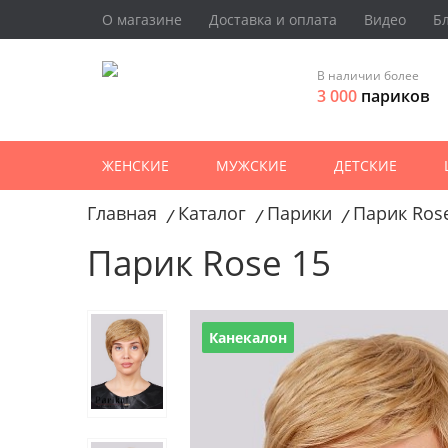
О магазине
Доставка и оплата
Видео
Б
В наличии более
3 000
париков
ЖЕНСКИЕ
МУЖСКИЕ
ДЕТСКИЕ
Главная
Каталог
Парики
Парик Ros
/
/
/
Парик Rose 15
Канекалон