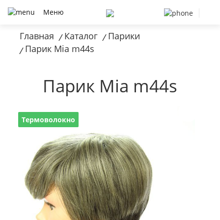
Меню
Главная
Каталог
Парики
/
/
Парик Mia m44s
/
Парик Mia m44s
Термоволокно