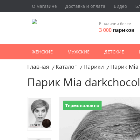
О магазине
Доставка и оплата
Видео
Б
В наличии более
3 000
париков
ЖЕНСКИЕ
МУЖСКИЕ
ДЕТСКИЕ
Главная
Каталог
Парики
Парик Mia 
/
/
/
Парик Mia darkchocol
Термоволокно