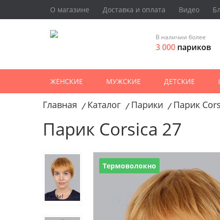
О магазине
Доставка и оплата
Видео
Б
В наличии более
3 000
париков
ЖЕНСКИЕ
МУЖСКИЕ
ДЕТСКИЕ
Главная
Каталог
Парики
Парик Cors
/
/
/
Парик Corsica 27
Термоволокно