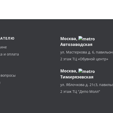
ПАТЕЛЮ
Москва
,
Автозаводская
зине
ул. Мастеркова д. 6, павильон
а и оплата
2 этаж ТЦ «Обувной центр»
Москва,
 вопросы
Тимирязевская
ы
ул. Яблочкова д. 21с3, павиль
2 этаж ТЦ "Депо Молл"