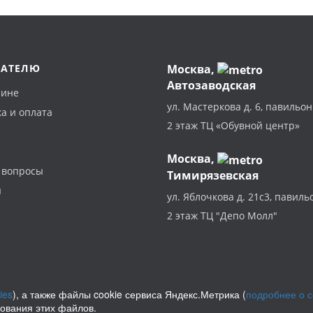
ПАТЕЛЮ
Москва
,
Автозаводская
зине
ул. Мастеркова д. 6, павильон
а и оплата
2 этаж ТЦ «Обувной центр»
Москва,
 вопросы
Тимирязевская
ы
ул. Яблочкова д. 21с3, павиль
2 этаж ТЦ "Депо Молл"
ies
), а также файлы cookie сервиса Яндекс.Метрика (
подробнее о 
зования этих файлов.