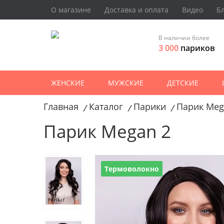
О магазине
Доставка и оплата
Видео
Б
В наличии более
3 000
париков
ЖЕНСКИЕ
МУЖСКИЕ
ДЕТСКИЕ
Главная
Каталог
Парики
Парик Meg
/
/
/
Парик Megan 2
Термоволокно