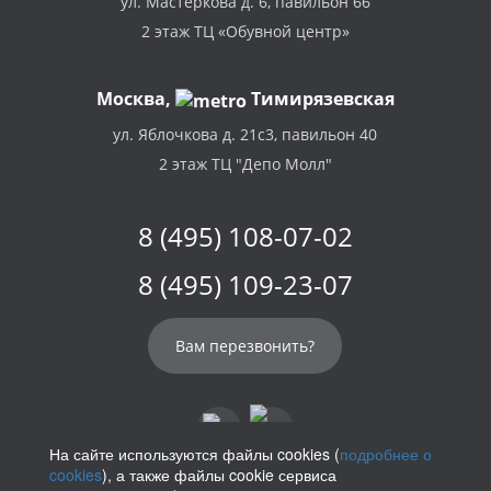
ул. Мастеркова д. 6, павильон 66
2 этаж ТЦ «Обувной центр»
Москва,
Тимирязевская
ул. Яблочкова д. 21с3, павильон 40
2 этаж ТЦ "Депо Молл"
8 (495) 108-07-02
8 (495) 109-23-07
Вам перезвонить?
На сайте используются файлы cookies (
подробнее о
cookies
), а также файлы cookie сервиса
info@parikof.ru