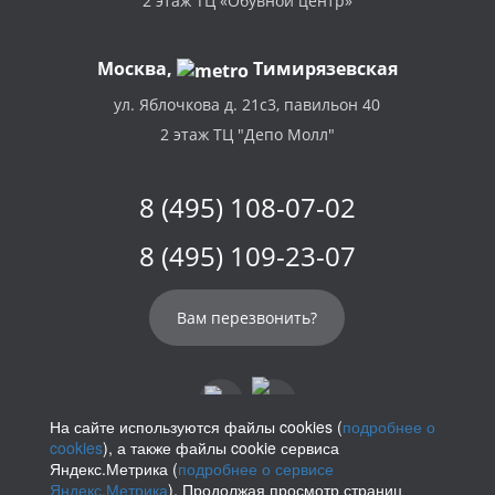
2 этаж ТЦ «Обувной центр»
Москва,
Тимирязевская
ул. Яблочкова д. 21с3, павильон 40
2 этаж ТЦ "Депо Молл"
8 (495) 108-07-02
8 (495) 109-23-07
Вам перезвонить?
На сайте используются файлы cookies (
подробнее о
cookies
), а также файлы cookie сервиса
info@parikof.ru
Яндекс.Метрика (
подробнее о сервисе
Яндекс.Метрика
). Продолжая просмотр страниц