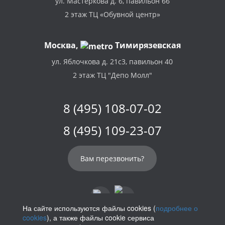
ул. Мастеркова д. 6, павильон 66
2 этаж ТЦ «Обувной центр»
Москва,
Тимирязевская
ул. Яблочкова д. 21с3, павильон 40
2 этаж ТЦ "Депо Молл"
8 (495) 108-07-02
8 (495) 109-23-07
Вам перезвонить?
На сайте используются файлы cookies (
подробнее о
cookies
), а также файлы cookie сервиса
info@parikof.ru