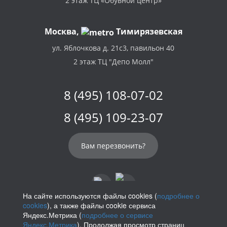
2 этаж ТЦ «Обувной центр»
Москва,
Тимирязевская
ул. Яблочкова д. 21с3, павильон 40
2 этаж ТЦ "Депо Молл"
8 (495) 108-07-02
8 (495) 109-23-07
Вам перезвонить?
На сайте используются файлы cookies (
подробнее о
cookies
), а также файлы cookie сервиса
info@parikof.ru
Яндекс.Метрика (
подробнее о сервисе
Яндекс.Метрика
). Продолжая просмотр страниц