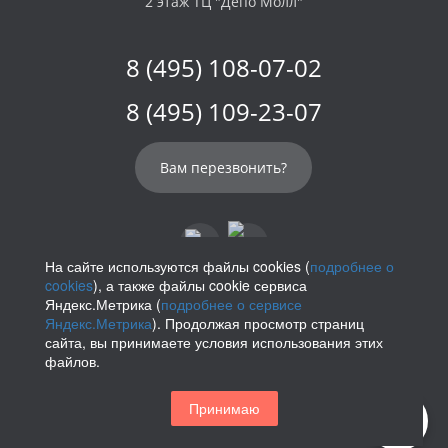
2 этаж ТЦ "Депо Молл"
8 (495) 108-07-02
8 (495) 109-23-07
Вам перезвонить?
На сайте используются файлы cookies (
подробнее о
cookies
), а также файлы cookie сервиса
info@parikof.ru
Яндекс.Метрика (
подробнее о сервисе
Яндекс.Метрика
). Продолжая просмотр страниц
сайта, вы принимаете условия использования этих
файлов.
Политика конфиденциальности
Принимаю
Магазин париков — Parikof. 2026