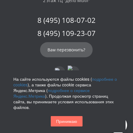
2 этаж ТЦ "Депо Молл"
8 (495) 108-07-02
8 (495) 109-23-07
Вам перезвонить?
На сайте используются файлы cookies (
подробнее о
cookies
), а также файлы cookie сервиса
info@parikof.ru
Яндекс.Метрика (
подробнее о сервисе
Яндекс.Метрика
). Продолжая просмотр страниц
сайта, вы принимаете условия использования этих
файлов.
Политика конфиденциальности
Принимаю
Магазин париков — Parikof. 2026