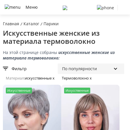
Меню
Главная
Каталог
Парики
/
/
Искусственные женские из
материала термоволокно
На этой странице собраны
искусственные
женские из
материала термоволокно:
Фильтр
Материал:
искусственные x
Термоволокно x
И
скусственные
И
скусственные