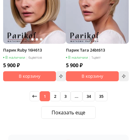
Парик Ruby 16H613
Парик Tara 24bt613
В наличии
В наличии
|
6
цветов
|
1
цвет
5 900 ₽
5 900 ₽
В корзину
В корзину
1
2
3
...
34
35
Показать еще