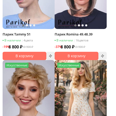
Парик Tammy 51
Парик Romina 49.48.39
В наличии
В наличии
|
4
цвета
|
16
цветов
8 800 ₽
8 800 ₽
-19%
-37%
10 900 ₽
13 900 ₽
В корзину
В корзину
И
скусственные
И
скусственные