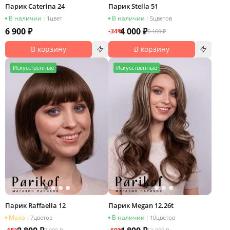
Парик Caterina 24
Парик Stella 51
В наличии
В наличии
|
1
цвет
|
5
цветов
6 900 ₽
4 000 ₽
-34%
6 100 ₽
В корзину
В корзину
И
скусственные
И
скусственные
Парик Raffaella 12
Парик Megan 12.26t
Мало
В наличии
|
7
цветов
|
10
цветов