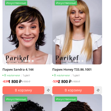
И
скусственные
И
скусственные
Парик Sandra 4.144
Парик Honey T33.86.1001
В наличии
В наличии
|
1
цвет
|
1
цвет
1 800 ₽
2 800 ₽
-63%
-53%
4 900 ₽
5 900 ₽
В корзину
В корзину
И
скусственные
И
скусственные