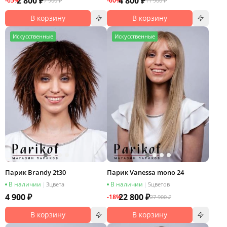
2 800 ₽
4 800 ₽
-65%
-60%
7 900 ₽
11 900 ₽
В корзину
В корзину
И
скусственные
И
скусственные
Парик Brandy 2t30
Парик Vanessa mono 24
В наличии
В наличии
|
3
цвета
|
5
цветов
4 900 ₽
22 800 ₽
-18%
27 900 ₽
В корзину
В корзину