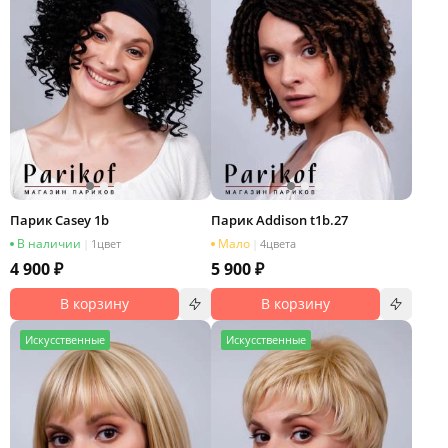
Парик Casey 1b
Парик Addison t1b.27
В наличии
Мало
|
1
цвет
|
4
цвета
4 900 ₽
5 900 ₽
В корзину
В корзину
И
скусственные
И
скусственные