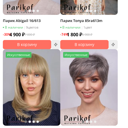
Парик Abigail 16/613
Парик Tonya 85ra613m
В наличии
В наличии
|
9
цветов
|
1
цвет
4 900 ₽
1 800 ₽
-30%
-74%
7 000 ₽
6 900 ₽
В корзину
В корзину
И
скусственные
И
скусственные