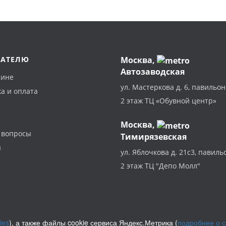
ПАТЕЛЮ
Москва
,
Автозаводская
зине
ул. Мастеркова д. 6, павильон
а и оплата
2 этаж ТЦ «Обувной центр»
Москва,
 вопросы
Тимирязевская
ы
ул. Яблочкова д. 21с3, павиль
2 этаж ТЦ "Депо Молл"
ies
), а также файлы cookie сервиса Яндекс.Метрика (
подробнее о 