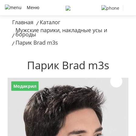
Меню
Главная
Каталог
/
Мужские парики, накладные усы и
бороды
/
Парик Brad m3s
/
Парик Brad m3s
Модакрил