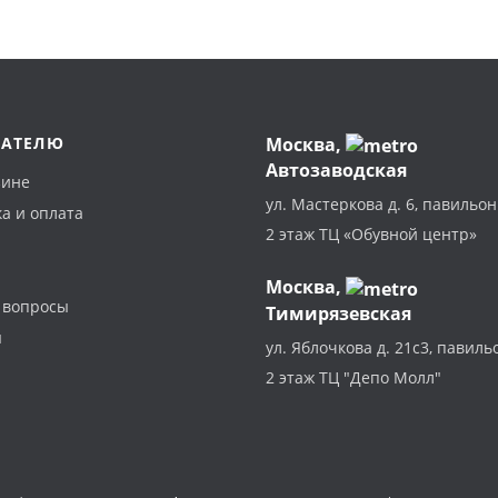
ПАТЕЛЮ
Москва
,
Автозаводская
зине
ул. Мастеркова д. 6, павильон
а и оплата
2 этаж ТЦ «Обувной центр»
Москва,
 вопросы
Тимирязевская
ы
ул. Яблочкова д. 21с3, павиль
2 этаж ТЦ "Депо Молл"