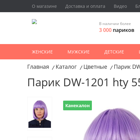
О магазине
Доставка и оплата
Видео
Б
В наличии более
3 000
париков
ЖЕНСКИЕ
МУЖСКИЕ
ДЕТСКИЕ
Главная
Каталог
Цветные
Парик DW
/
/
/
Парик DW-1201 hty 5
Канекалон