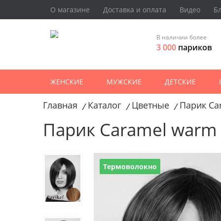
О магазине
Доставка и оплата
Видео
Б
В наличии более
3 000
париков
ЖЕНСКИЕ
МУЖСКИЕ
ДЕТСКИЕ
Главная
Каталог
Цветные
Парик Ca
/
/
/
Парик Caramel warm 
Термоволокно