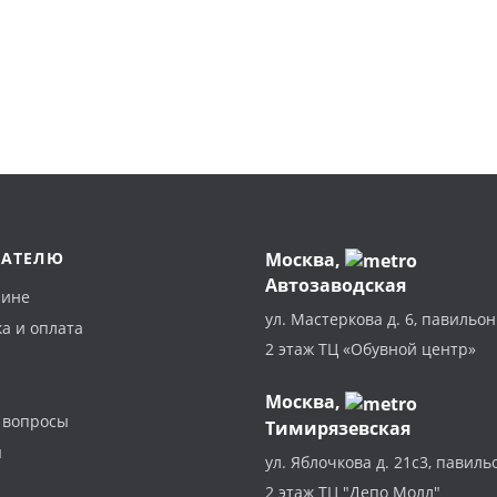
ПАТЕЛЮ
Москва
,
Автозаводская
зине
ул. Мастеркова д. 6, павильон
а и оплата
2 этаж ТЦ «Обувной центр»
Москва,
 вопросы
Тимирязевская
ы
ул. Яблочкова д. 21с3, павиль
2 этаж ТЦ "Депо Молл"