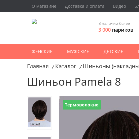
О магазине
Доставка и оплата
Видео
Б
В наличии более
3 000
париков
ЖЕНСКИЕ
МУЖСКИЕ
ДЕТСКИЕ
Главная
Каталог
Шиньоны (накладны
/
/
Шиньон Pamela 8
Термоволокно