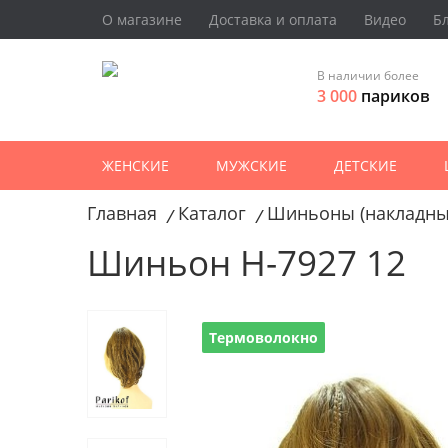
О магазине
Доставка и оплата
Видео
Б
В наличии более
3 000
париков
ЖЕНСКИЕ
МУЖСКИЕ
ДЕТСКИЕ
Главная
Каталог
Шиньоны (накладны
/
/
Шиньон H-7927 12
Термоволокно