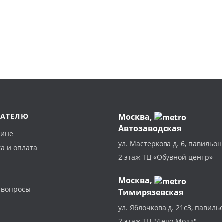
ПАТЕЛЮ
Москва
,
Автозаводская
зине
ул. Мастеркова д. 6, павильон
а и оплата
2 этаж ТЦ «Обувной центр»
Москва,
 вопросы
Тимирязевская
ы
ул. Яблочкова д. 21с3, павиль
2 этаж ТЦ "Депо Молл"