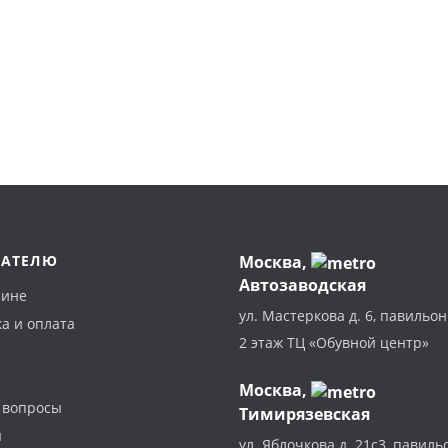
ПАТЕЛЮ
Москва
,
Автозаводская
зине
ул. Мастеркова д. 6, павильон
а и оплата
2 этаж ТЦ «Обувной центр»
Москва,
 вопросы
Тимирязевская
ы
ул. Яблочкова д. 21с3, павиль