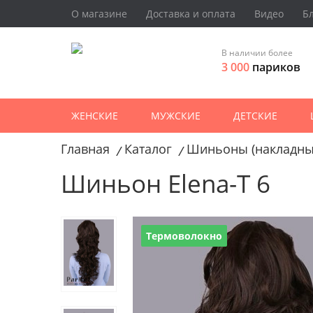
О магазине
Доставка и оплата
Видео
Б
В наличии более
3 000
париков
ЖЕНСКИЕ
МУЖСКИЕ
ДЕТСКИЕ
Главная
Каталог
Шиньоны (накладны
/
/
Шиньон Elena-T 6
Термоволокно