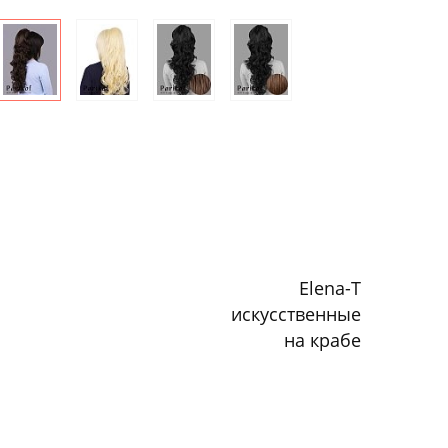
Elena-T
искусственные
на крабе