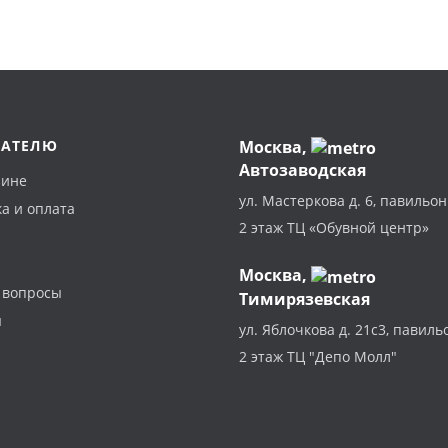
ПАТЕЛЮ
Москва
,
Автозаводская
зине
ул. Мастеркова д. 6, павильон
а и оплата
2 этаж ТЦ «Обувной центр»
Москва,
 вопросы
Тимирязевская
ы
ул. Яблочкова д. 21с3, павиль
2 этаж ТЦ "Депо Молл"