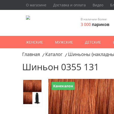
О магазине
Доставка и оплата
Видео
Б
В наличии более
3 000
париков
ЖЕНСКИЕ
МУЖСКИЕ
ДЕТСКИЕ
Главная
Каталог
Шиньоны (накладны
/
/
Шиньон 0355 131
Канекалон