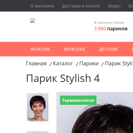
О магазине
Доставка и оплата
Видео
Б
В наличии более
3 000
париков
ЖЕНСКИЕ
МУЖСКИЕ
ДЕТСКИЕ
Главная
Каталог
Парики
Парик Styli
/
/
/
Парик Stylish 4
Термоволокно