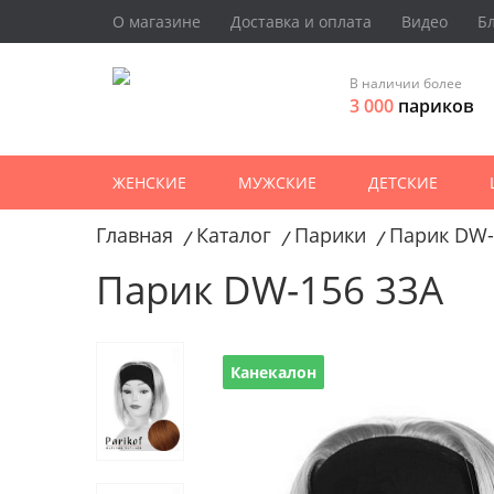
О магазине
Доставка и оплата
Видео
Б
В наличии более
3 000
париков
ЖЕНСКИЕ
МУЖСКИЕ
ДЕТСКИЕ
Главная
Каталог
Парики
Парик DW-
/
/
/
Парик DW-156 33A
Канекалон