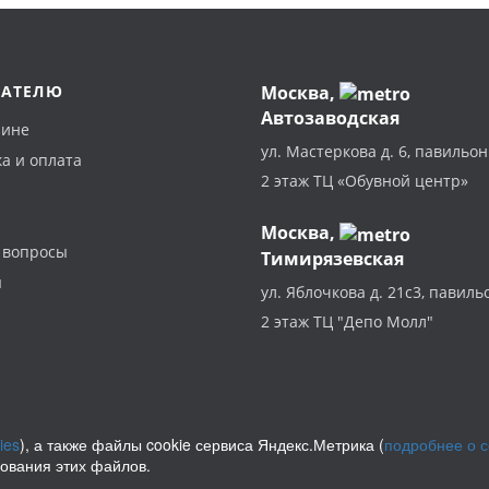
ПАТЕЛЮ
Москва
,
Автозаводская
зине
ул. Мастеркова д. 6, павильон
а и оплата
2 этаж ТЦ «Обувной центр»
Москва,
 вопросы
Тимирязевская
ы
ул. Яблочкова д. 21с3, павиль
2 этаж ТЦ "Депо Молл"
ies
), а также файлы cookie сервиса Яндекс.Метрика (
подробнее о 
зования этих файлов.