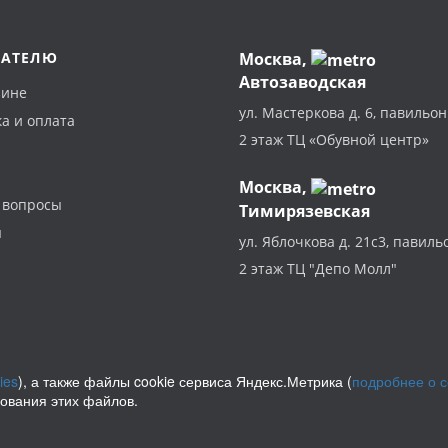
ПАТЕЛЮ
Москва
,
Автозаводская
зине
ул. Мастеркова д. 6, павильон
а и оплата
2 этаж ТЦ «Обувной центр»
Москва,
 вопросы
Тимирязевская
ы
ул. Яблочкова д. 21с3, павиль
2 этаж ТЦ "Депо Молл"
ies
), а также файлы cookie сервиса Яндекс.Метрика (
подробнее о 
зования этих файлов.