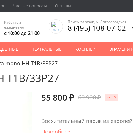
лог
Частые вопросы
Отзывы
Прием заказов, м. Автозаводская
Работаем
8 (495) 108-07-02
ежедневно
с 10:00 до 21:00
ЦВЕТНЫЕ
ТЕАТРАЛЬНЫЕ
КОСПЛЕЙ
ЗНАМЕНИТ
rra mono HH T1B/33P27
H T1B/33P27
55 800 ₽
69 900 ₽
-21%
Восхитительный парик из европейс
Подробнее