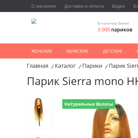
О магазине
Доставка и оплата
Видео
Б
В наличии более
3 000
париков
ЖЕНСКИЕ
МУЖСКИЕ
ДЕТСКИЕ
Главная
Каталог
Парики
Парик Sie
/
/
/
Парик Sierra mono H
Натуральные Волосы