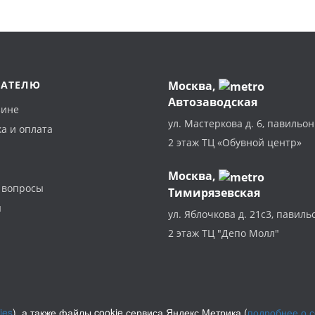
ПАТЕЛЮ
Москва
,
Автозаводская
зине
ул. Мастеркова д. 6, павильон
а и оплата
2 этаж ТЦ «Обувной центр»
Москва,
 вопросы
Тимирязевская
ы
ул. Яблочкова д. 21с3, павиль
2 этаж ТЦ "Депо Молл"
ies
), а также файлы cookie сервиса Яндекс.Метрика (
подробнее о 