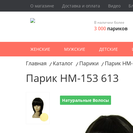
О магазине
Доставка и оплата
Видео
Б
В наличии более
3 000
париков
ЖЕНСКИЕ
МУЖСКИЕ
ДЕТСКИЕ
Главная
Каталог
Парики
Парик HM-
/
/
/
Парик HM-153 613
Натуральные Волосы