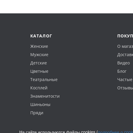
КАТАЛОГ
ПОКУ
Женские
О мага
Мужские
Доставк
Детские
Видео
Цветные
Блог
Театральные
Частые
Косплей
Отзыв
Знаменитости
Шиньоны
Пряди
На сайте используются файлы cookies (
подробнее о cook