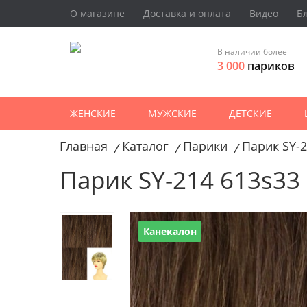
О магазине
Доставка и оплата
Видео
Б
В наличии более
3 000
париков
ЖЕНСКИЕ
МУЖСКИЕ
ДЕТСКИЕ
Главная
Каталог
Парики
Парик SY-2
/
/
/
Парик SY-214 613s33
Канекалон