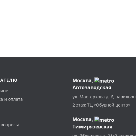
ПАТЕЛЮ
Москва
,
Автозаводская
зине
ул. Мастеркова д. 6, павильон
а и оплата
2 этаж ТЦ «Обувной центр»
Москва,
 вопросы
Тимирязевская
ы
ул. Яблочкова д. 21с3, павиль