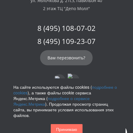
ул. Яблочкова д. 21с3, павильон 40
2 этаж ТЦ "Депо Молл"
8 (495) 108-07-02
8 (495) 109-23-07
Вам перезвонить?
На сайте используются файлы cookies (
подробнее о
cookies
), а также файлы cookie сервиса
info@parikof.ru
Яндекс.Метрика (
подробнее о сервисе
Яндекс.Метрика
). Продолжая просмотр страниц
сайта, вы принимаете условия использования этих
файлов.
Политика конфиденциальности
Принимаю
Магазин париков — Parikof. 2026