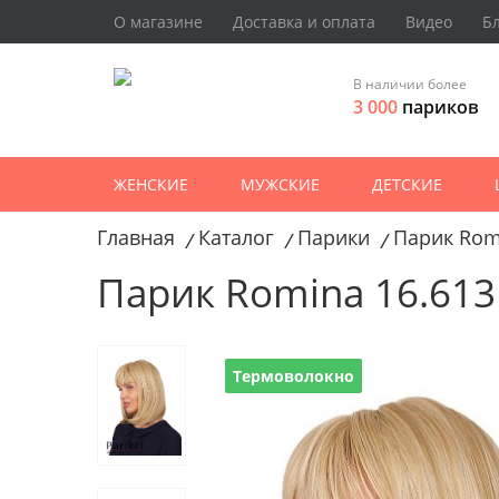
О магазине
Доставка и оплата
Видео
Б
В наличии более
3 000
париков
ЖЕНСКИЕ
МУЖСКИЕ
ДЕТСКИЕ
Главная
Каталог
Парики
Парик Rom
/
/
/
Парик Romina 16.613
Термоволокно