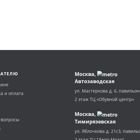
ПАТЕЛЮ
Москва
,
Автозаводская
зине
ул. Мастеркова д. 6, павильон
а и оплата
2 этаж ТЦ «Обувной центр»
Москва,
 вопросы
Тимирязевская
ы
ул. Яблочкова д. 21с3, павиль
2 этаж ТЦ "Депо Молл"