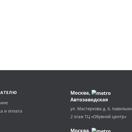
ПАТЕЛЮ
Москва
,
Автозаводская
зине
ул. Мастеркова д. 6, павильон
а и оплата
2 этаж ТЦ «Обувной центр»
Москва,