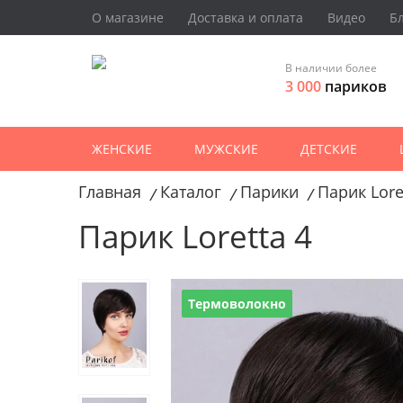
О магазине
Доставка и оплата
Видео
Б
В наличии более
3 000
париков
ЖЕНСКИЕ
МУЖСКИЕ
ДЕТСКИЕ
Главная
Каталог
Парики
Парик Lore
/
/
/
Парик Loretta 4
Термоволокно