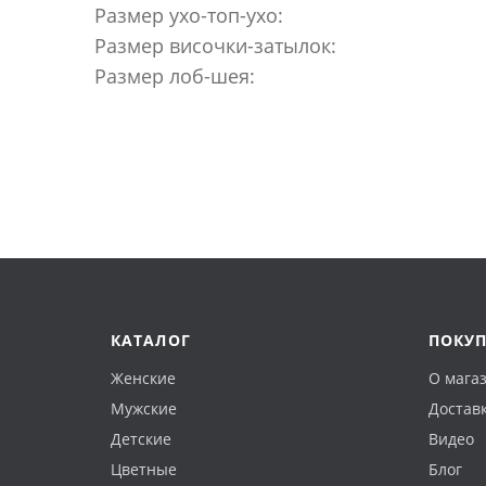
Размер ухо-топ-ухо:
Размер височки-затылок:
Размер лоб-шея:
КАТАЛОГ
ПОКУ
Женские
О мага
Мужские
Доставк
Детские
Видео
Цветные
Блог