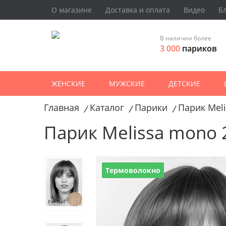
О магазине
Доставка и оплата
Видео
Б
В наличии более
3 000
париков
ЖЕНСКИЕ
МУЖСКИЕ
ДЕТСКИЕ
Главная
Каталог
Парики
Парик Mel
/
/
/
Парик Melissa mono 
Термоволокно