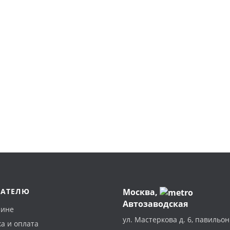
ПАТЕЛЮ
Москва
,
Автозаводская
зине
ул. Мастеркова д. 6, павильон
а и оплата