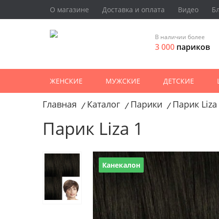
О магазине
Доставка и оплата
Видео
Б
В наличии более
3 000
париков
ЖЕНСКИЕ
МУЖСКИЕ
ДЕТСКИЕ
Главная
Каталог
Парики
Парик Liza
/
/
/
Парик Liza 1
Канекалон