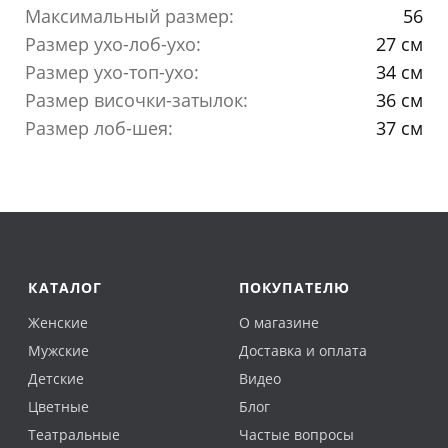
Максимальный размер:
56
Размер ухо-лоб-ухо:
27 см
Размер ухо-топ-ухо:
34 см
Размер височки-затылок:
36 см
Размер лоб-шея:
37 см
КАТАЛОГ
ПОКУПАТЕЛЮ
Женские
О магазине
Мужские
Доставка и оплата
Детские
Видео
Цветные
Блог
Театральные
Частые вопросы