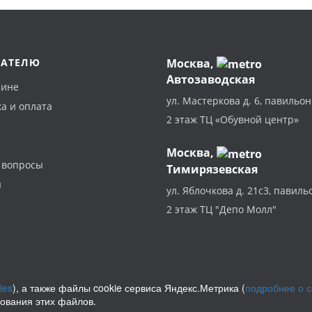
ПАТЕЛЮ
Москва
,
Автозаводская
зине
ул. Мастеркова д. 6, павильон
а и оплата
2 этаж ТЦ «Обувной центр»
Москва,
 вопросы
Тимирязевская
ы
ул. Яблочкова д. 21с3, павиль
2 этаж ТЦ "Депо Молл"
ies
), а также файлы cookie сервиса Яндекс.Метрика (
подробнее о 
зования этих файлов.