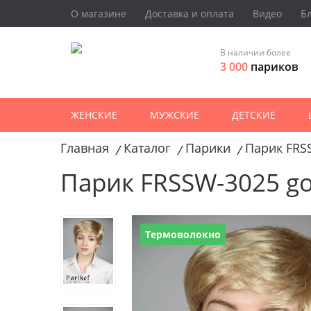
О магазине
Доставка и оплата
Видео
Б
В наличии более
3 000
париков
ЖЕНСКИЕ
МУЖСКИЕ
ДЕТСКИЕ
Главная
Каталог
Парики
Парик FRS
/
/
/
Парик FRSSW-3025 go
Термоволокно