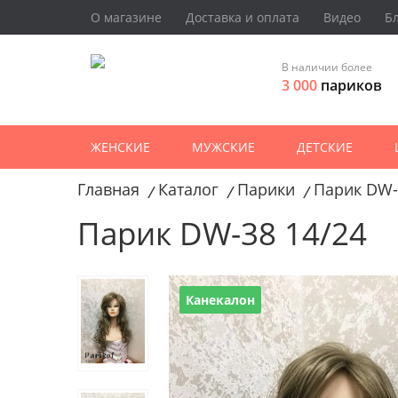
О магазине
Доставка и оплата
Видео
Б
В наличии более
3 000
париков
ЖЕНСКИЕ
МУЖСКИЕ
ДЕТСКИЕ
Главная
Каталог
Парики
Парик DW-
/
/
/
Парик DW-38 14/24
Канекалон