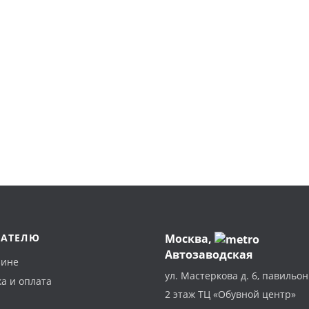
ПАТЕЛЮ
Москва
,
Автозаводская
зине
ул. Мастеркова д. 6, павильон
а и оплата
2 этаж ТЦ «Обувной центр»