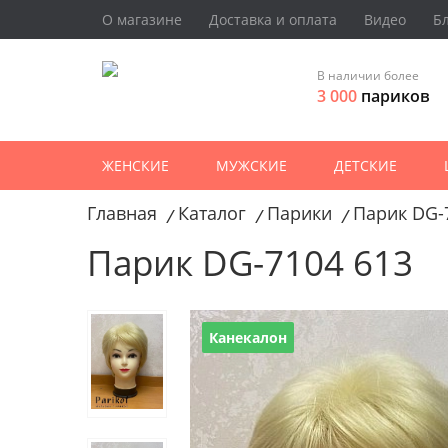
О магазине
Доставка и оплата
Видео
Б
В наличии более
3 000
париков
ЖЕНСКИЕ
МУЖСКИЕ
ДЕТСКИЕ
Главная
Каталог
Парики
Парик DG-
/
/
/
Парик DG-7104 613
Канекалон