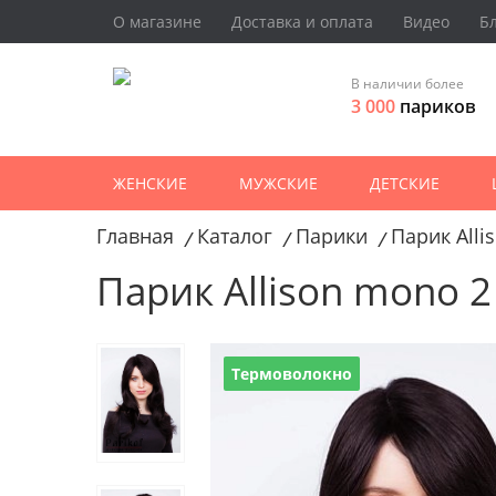
О магазине
Доставка и оплата
Видео
Б
В наличии более
3 000
париков
ЖЕНСКИЕ
МУЖСКИЕ
ДЕТСКИЕ
Главная
Каталог
Парики
Парик Alli
/
/
/
Парик Allison mono 2
Термоволокно